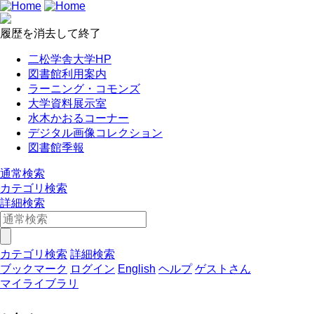
履歴を消去して終了
二松学舎大学HP
図書館利用案内
ラーニング・コモンズ
大学資料展示室
水木かおるコーナー
デジタル画像コレクション
図書館季報
通常検索
カテゴリ検索
詳細検索
カテゴリ検索
詳細検索
ブックマーク
ログイン
English
ヘルプ
ゲストさん
マイライブラリ