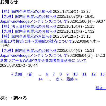
お知らせ
【柏】館内企画展示のお知らせ
2023/12/15(金) - 12:25
【九段】館内企画展示のお知らせ
2023/12/07(木) - 19:45
JapanKnowledgeメンテナンスについて
2023/11/06(月) - 09:07
【柏】法人資料室展示のお知らせ
2023/10/16(月) - 15:15
【九段】館内企画展示のお知らせ
2023/10/11(水) - 17:32
【柏】館内企画展示のお知らせ
2023/09/12(火) - 13:15
台風13号接近に伴う図書館の対応について
2023/09/07(木) -
11:50
【九段】館内企画展示のお知らせ
2023/08/04(金) - 15:31
JapanKnowledgeメンテナンスについて
2023/08/04(金) - 14:13
選書ツアー＆WABP見学会参加者募集延長について
2023/08/02(水) - 10:44
先
« 先頭
前
‹ 前
…
ペ
6
ペ
7
ペ
8
ペ
9
カ
10
ペ
11
ペ
12
ペ
13
頭
ペ
ペ
14
ー
…
ー
次
次 ›
ー
ー
最
最終 »
レ
ー
ー
ー
ペ
ペ
ー
ー
ジ
ジ
ペ
ジ
ジ
終
ン
ジ
ジ
ジ
ー
続き...
ー
ジ
ジ
ー
ペ
ト
ジ
ジ
ジ
ー
ペ
送
探す・調べる
ジ
ー
り
ジ