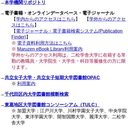
→
本学機関リポジトリ
→
電子書籍・オンラインデータベース・電子ジャーナル
【
学内からのアクセスはこちら
】 【
学外からのアクセ
スはこちら
】
【
電子ジャーナル・電子書籍検索システム(Publication
Finder)
】
※
電子資料利用方法はこちら
※
Maruzen eBook Library利用案内
学外からのアクセス利用は、二松学舎大学に在籍する常
勤の教職員・大学院生・大学生・科目等履修生の方に限
ります。
→
共立女子大学・共立女子短期大学図書館OPAC
※
利用案内
→
千代田区内大学図書館横断検索
→
東葛地区大学図書館コンソーシアム（TULC）
※ 加盟大学：江戸川大学、川村学園女子大学、中央学院
大学、東洋学園大学、開智国際大学、麗澤大学、二松学
舎大学