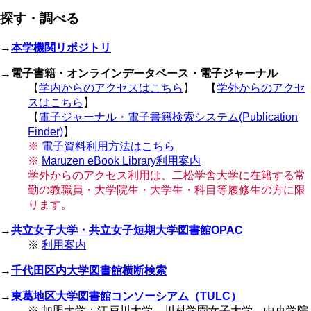
ジ
ジ
ー
ペ
送
探す・調べる
ジ
ー
り
ジ
→
本学機関リポジトリ
→
電子書籍・オンラインデータベース・電子ジャーナル
【
学内からのアクセスはこちら
】 【
学外からのアクセ
スはこちら
】
【
電子ジャーナル・電子書籍検索システム(Publication
Finder)
】
※
電子資料利用方法はこちら
※
Maruzen eBook Library利用案内
学外からのアクセス利用は、二松学舎大学に在籍する常
勤の教職員・大学院生・大学生・科目等履修生の方に限
ります。
→
共立女子大学・共立女子短期大学図書館OPAC
※
利用案内
→
千代田区内大学図書館横断検索
→
東葛地区大学図書館コンソーシアム（TULC）
※ 加盟大学：江戸川大学、川村学園女子大学、中央学院