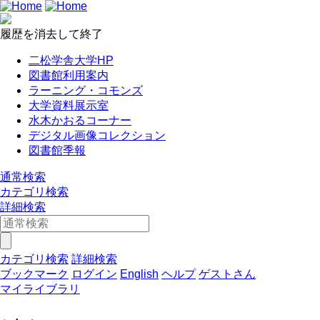
履歴を消去して終了
二松学舎大学HP
図書館利用案内
ラーニング・コモンズ
大学資料展示室
水木かおるコーナー
デジタル画像コレクション
図書館季報
通常検索
カテゴリ検索
詳細検索
カテゴリ検索
詳細検索
ブックマーク
ログイン
English
ヘルプ
ゲストさん
マイライブラリ