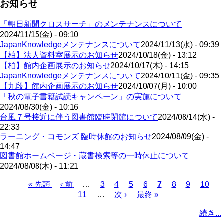
お知らせ
「朝日新聞クロスサーチ」のメンテナンスについて
2024/11/15(金) - 09:10
JapanKnowledgeメンテナンスについて
2024/11/13(水) - 09:39
【柏】法人資料室展示のお知らせ
2024/10/18(金) - 13:12
【柏】館内企画展示のお知らせ
2024/10/17(木) - 14:15
JapanKnowledgeメンテナンスについて
2024/10/11(金) - 09:35
【九段】館内企画展示のお知らせ
2024/10/07(月) - 10:00
「秋の電子書籍試読キャンペーン」の実施について
2024/08/30(金) - 10:16
台風７号接近に伴う図書館臨時閉館について
2024/08/14(水) -
22:33
ラーニング・コモンズ 臨時休館のお知らせ
2024/08/09(金) -
14:47
図書館ホームページ・蔵書検索等の一時休止について
2024/08/08(木) - 11:21
先
« 先頭
前
‹ 前
…
ペ
3
ペ
4
ペ
5
ペ
6
カ
7
ペ
8
ペ
9
ペ
10
頭
ペ
11
…
ー
ー
次
次 ›
ー
最
最終 »
ー
レ
ー
ー
ー
ペ
ペ
ー
ジ
ジ
ペ
ジ
終
ジ
ン
ジ
ジ
ジ
ー
続き...
ー
ジ
ー
ペ
ト
ジ