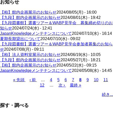
お知らせ
【柏】館内企画展示のお知らせ
2024/08/05(月) - 16:00
【九段】館内企画展示のお知らせ
2024/08/01(木) - 19:42
【九段図書館】選書ツアー＆WABP見学会 募集締め切りのお
知らせ
2024/07/24(水) - 12:41
JapanKnowledgeメンテナンスについて
2024/07/10(水) - 16:14
夏期長期貸出について
2024/07/10(水) - 09:02
【九段図書館】選書ツアー＆WABP見学会参加者募集のお知ら
せ
2024/07/08(月) - 09:11
【柏】法人資料室展示のお知らせ
2024/06/19(水) - 10:05
【九段】館内企画展示のお知らせ
2024/05/27(月) - 18:21
【柏】館内企画展示のお知らせ
2024/05/22(水) - 09:15
JapanKnowledgeメンテナンスについて
2024/05/08(水) - 14:45
先
« 先頭
前
‹ 前
…
ペ
4
ペ
5
ペ
6
ペ
7
カ
8
ペ
9
ペ
10
ペ
11
頭
ペ
12
…
ー
ー
次
次 ›
ー
最
最終 »
ー
レ
ー
ー
ー
ペ
ペ
ー
ジ
ジ
ペ
ジ
終
ジ
ン
ジ
ジ
ジ
ー
続き...
ー
ジ
ー
ペ
ト
ジ
ジ
ジ
ー
ペ
送
探す・調べる
ジ
ー
り
ジ