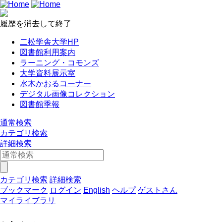
履歴を消去して終了
二松学舎大学HP
図書館利用案内
ラーニング・コモンズ
大学資料展示室
水木かおるコーナー
デジタル画像コレクション
図書館季報
通常検索
カテゴリ検索
詳細検索
カテゴリ検索
詳細検索
ブックマーク
ログイン
English
ヘルプ
ゲストさん
マイライブラリ