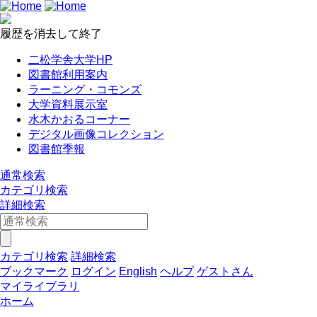
履歴を消去して終了
二松学舎大学HP
図書館利用案内
ラーニング・コモンズ
大学資料展示室
水木かおるコーナー
デジタル画像コレクション
図書館季報
通常検索
カテゴリ検索
詳細検索
カテゴリ検索
詳細検索
ブックマーク
ログイン
English
ヘルプ
ゲストさん
マイライブラリ
ホーム