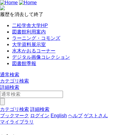
履歴を消去して終了
二松学舎大学HP
図書館利用案内
ラーニング・コモンズ
大学資料展示室
水木かおるコーナー
デジタル画像コレクション
図書館季報
通常検索
カテゴリ検索
詳細検索
カテゴリ検索
詳細検索
ブックマーク
ログイン
English
ヘルプ
ゲストさん
マイライブラリ