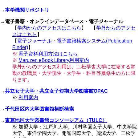
ジ
→
本学機関リポジトリ
→
電子書籍・オンラインデータベース・電子ジャーナル
【
学内からのアクセスはこちら
】 【
学外からのアクセ
スはこちら
】
【
電子ジャーナル・電子書籍検索システム(Publication
Finder)
】
※
電子資料利用方法はこちら
※
Maruzen eBook Library利用案内
学外からのアクセス利用は、二松学舎大学に在籍する常
勤の教職員・大学院生・大学生・科目等履修生の方に限
ります。
→
共立女子大学・共立女子短期大学図書館OPAC
※
利用案内
→
千代田区内大学図書館横断検索
→
東葛地区大学図書館コンソーシアム（TULC）
※ 加盟大学：江戸川大学、川村学園女子大学、中央学院
大学、東洋学園大学、開智国際大学、麗澤大学、二松学