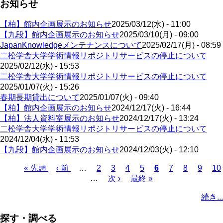
お知らせ
【柏】館内企画展示のお知らせ
2025/03/12(水) - 11:00
【九段】館内企画展示のお知らせ
2025/03/10(月) - 09:00
JapanKnowledgeメンテナンスについて
2025/02/17(月) - 08:59
二松学舎大学学術情報リポジトリサービスの停止について
2025/02/12(水) - 15:53
二松学舎大学学術情報リポジトリサービスの停止について
2025/01/07(火) - 15:26
春期長期貸出について
2025/01/07(火) - 09:40
【柏】館内企画展示のお知らせ
2024/12/17(火) - 16:44
【柏】法人資料室展示のお知らせ
2024/12/17(火) - 13:24
二松学舎大学学術情報リポジトリサービスの停止について
2024/12/04(水) - 11:53
【九段】館内企画展示のお知らせ
2024/12/03(火) - 12:10
先
« 先頭
前
‹ 前
…
ペ
2
ペ
3
ペ
4
ペ
5
カ
6
ペ
7
ペ
8
ペ
9
ペ
10
頭
ペ
…
ー
次
次 ›
ー
ー
最
最終 »
ー
レ
ー
ー
ー
ー
ペ
ペ
ー
ジ
ペ
ジ
ジ
終
ジ
ン
ジ
ジ
ジ
ジ
ー
続き...
ー
ジ
ー
ペ
ト
ジ
ジ
ジ
ー
ペ
送
探す・調べる
ジ
ー
り