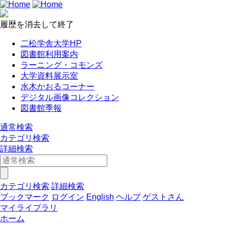
履歴を消去して終了
二松学舎大学HP
図書館利用案内
ラーニング・コモンズ
大学資料展示室
水木かおるコーナー
デジタル画像コレクション
図書館季報
通常検索
カテゴリ検索
詳細検索
カテゴリ検索
詳細検索
ブックマーク
ログイン
English
ヘルプ
ゲストさん
マイライブラリ
ホーム