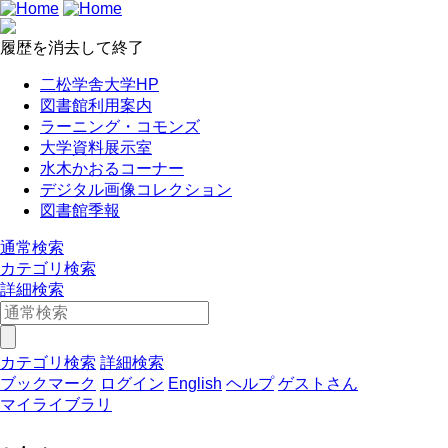
履歴を消去して終了
二松学舎大学HP
図書館利用案内
ラーニング・コモンズ
大学資料展示室
水木かおるコーナー
デジタル画像コレクション
図書館季報
通常検索
カテゴリ検索
詳細検索
カテゴリ検索
詳細検索
ブックマーク
ログイン
English
ヘルプ
ゲストさん
マイライブラリ