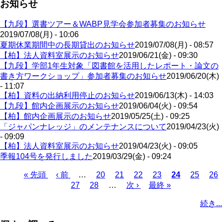
お知らせ
【九段】選書ツアー＆WABP見学会参加者募集のお知らせ
2019/07/08(月) - 10:06
夏期休業期間中の長期貸出のお知らせ
2019/07/08(月) - 08:57
【柏】法人資料室展示のお知らせ
2019/06/21(金) - 09:30
【九段】学部1年生対象「図書館を活用したレポート・論文の
書き方ワークショップ」参加者募集のお知らせ
2019/06/20(木)
- 11:07
【柏】資料の出納利用停止のお知らせ
2019/06/13(木) - 14:03
【九段】館内企画展示のお知らせ
2019/06/04(火) - 09:54
【柏】館内企画展示のお知らせ
2019/05/25(土) - 09:25
「ジャパンナレッジ」のメンテナンスについて
2019/04/23(火)
- 09:09
【柏】法人資料室展示のお知らせ
2019/04/23(火) - 09:05
季報104号を発行しました
2019/03/29(金) - 09:24
先
« 先頭
前
‹ 前
…
ペ
20
ペ
21
ペ
22
ペ
23
カ
24
ペ
25
ペ
26
頭
ペ
ペ
27
ペ
28
ー
…
ー
次
次 ›
ー
最
最終 »
ー
レ
ー
ー
ペ
ペ
ー
ー
ー
ジ
ジ
ペ
ジ
終
ジ
ン
ジ
ジ
ー
続き...
ー
ジ
ジ
ジ
ー
ペ
ト
ジ
ジ
ジ
ー
ペ
送