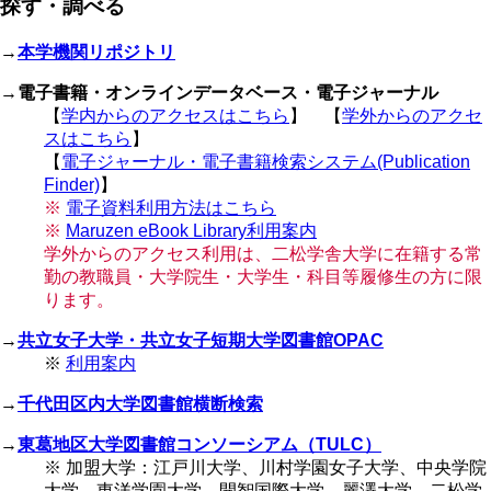
探す・調べる
ジ
ー
り
ジ
→
本学機関リポジトリ
→
電子書籍・オンラインデータベース・電子ジャーナル
【
学内からのアクセスはこちら
】 【
学外からのアクセ
スはこちら
】
【
電子ジャーナル・電子書籍検索システム(Publication
Finder)
】
※
電子資料利用方法はこちら
※
Maruzen eBook Library利用案内
学外からのアクセス利用は、二松学舎大学に在籍する常
勤の教職員・大学院生・大学生・科目等履修生の方に限
ります。
→
共立女子大学・共立女子短期大学図書館OPAC
※
利用案内
→
千代田区内大学図書館横断検索
→
東葛地区大学図書館コンソーシアム（TULC）
※ 加盟大学：江戸川大学、川村学園女子大学、中央学院
大学、東洋学園大学、開智国際大学、麗澤大学、二松学