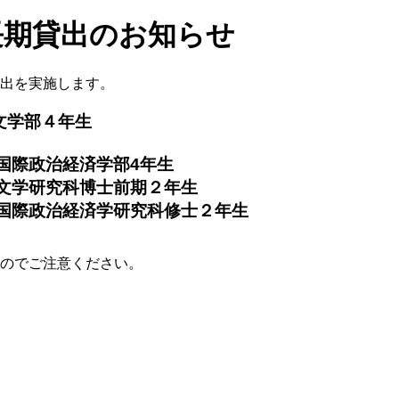
長期貸出のお知らせ
出を実施します。
文学部４年生
政治経済学部4年生
前期２年生
科修士２年生
のでご注意ください。