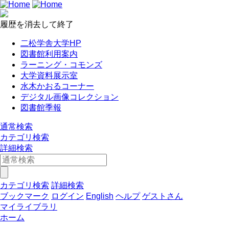
履歴を消去して終了
二松学舎大学HP
図書館利用案内
ラーニング・コモンズ
大学資料展示室
水木かおるコーナー
デジタル画像コレクション
図書館季報
通常検索
カテゴリ検索
詳細検索
カテゴリ検索
詳細検索
ブックマーク
ログイン
English
ヘルプ
ゲストさん
マイライブラリ
ホーム