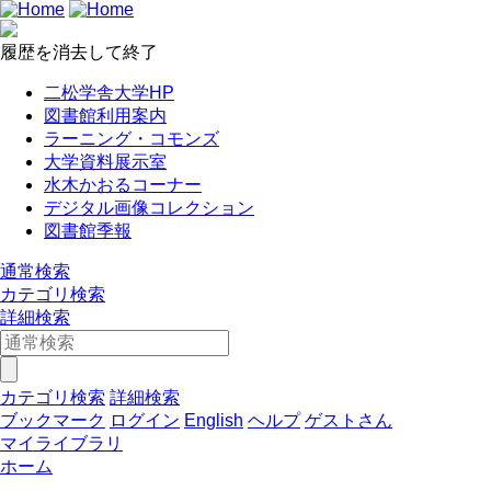
履歴を消去して終了
二松学舎大学HP
図書館利用案内
ラーニング・コモンズ
大学資料展示室
水木かおるコーナー
デジタル画像コレクション
図書館季報
通常検索
カテゴリ検索
詳細検索
カテゴリ検索
詳細検索
ブックマーク
ログイン
English
ヘルプ
ゲストさん
マイライブラリ
ホーム