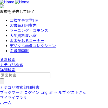
履歴を消去して終了
二松学舎大学HP
図書館利用案内
ラーニング・コモンズ
大学資料展示室
水木かおるコーナー
デジタル画像コレクション
図書館季報
通常検索
カテゴリ検索
詳細検索
カテゴリ検索
詳細検索
ブックマーク
ログイン
English
ヘルプ
ゲストさん
マイライブラリ
ホーム