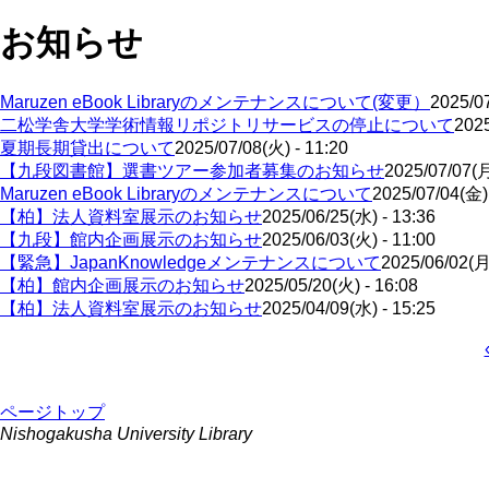
お知らせ
Maruzen eBook Libraryのメンテナンスについて(変更）
2025/07
二松学舎大学学術情報リポジトリサービスの停止について
2025
夏期長期貸出について
2025/07/08(火) - 11:20
【九段図書館】選書ツアー参加者募集のお知らせ
2025/07/07(月
Maruzen eBook Libraryのメンテナンスについて
2025/07/04(金) 
【柏】法人資料室展示のお知らせ
2025/06/25(水) - 13:36
【九段】館内企画展示のお知らせ
2025/06/03(火) - 11:00
【緊急】JapanKnowledgeメンテナンスについて
2025/06/02(月)
【柏】館内企画展示のお知らせ
2025/05/20(火) - 16:08
【柏】法人資料室展示のお知らせ
2025/04/09(水) - 15:25
ペ
ー
ページトップ
ジ
Nishogakusha University Library
送
り