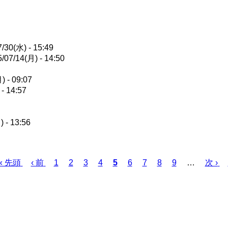
/30(水) - 15:49
/07/14(月) - 14:50
) - 09:07
- 14:57
 - 13:56
先
« 先頭
前
‹ 前
ペ
1
ペ
2
ペ
3
ペ
4
カ
5
ペ
6
ペ
7
ペ
8
ペ
9
…
次
次 ›
頭
ペ
ー
ー
ー
ー
レ
ー
ー
ー
ー
ペ
ペ
ー
ジ
ジ
ジ
ジ
ン
ジ
ジ
ジ
ジ
ー
ー
ジ
ト
ジ
ジ
ペ
ー
ジ