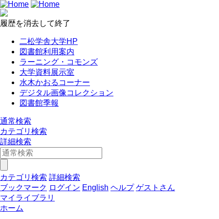
履歴を消去して終了
二松学舎大学HP
図書館利用案内
ラーニング・コモンズ
大学資料展示室
水木かおるコーナー
デジタル画像コレクション
図書館季報
通常検索
カテゴリ検索
詳細検索
カテゴリ検索
詳細検索
ブックマーク
ログイン
English
ヘルプ
ゲストさん
マイライブラリ
ホーム