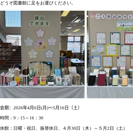
どうぞ図書館に足をお運びください。
会期：
2026
年
4
月
6
日
(
月
)
～
5
月
16
日（土）
時間：
9
：
15
～
16
：
30
休館：日曜・祝日、振替休日、４月
30
日（木）～５月
2
日（土）