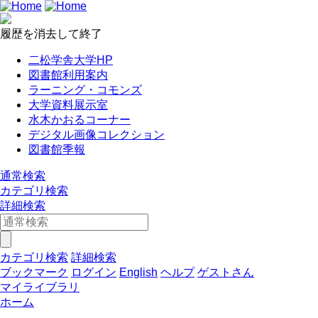
履歴を消去して終了
二松学舎大学HP
図書館利用案内
ラーニング・コモンズ
大学資料展示室
水木かおるコーナー
デジタル画像コレクション
図書館季報
通常検索
カテゴリ検索
詳細検索
カテゴリ検索
詳細検索
ブックマーク
ログイン
English
ヘルプ
ゲストさん
マイライブラリ
ホーム