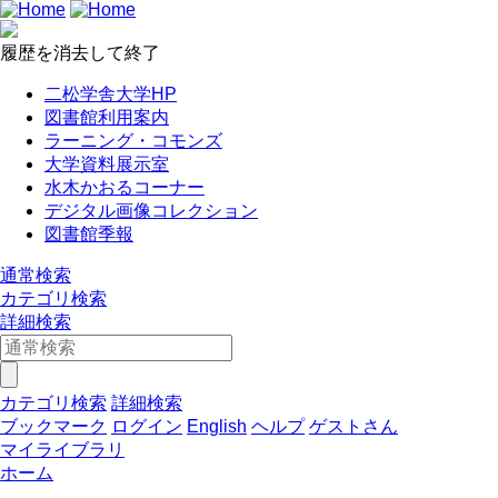
履歴を消去して終了
二松学舎大学HP
図書館利用案内
ラーニング・コモンズ
大学資料展示室
水木かおるコーナー
デジタル画像コレクション
図書館季報
通常検索
カテゴリ検索
詳細検索
カテゴリ検索
詳細検索
ブックマーク
ログイン
English
ヘルプ
ゲストさん
マイライブラリ
ホーム