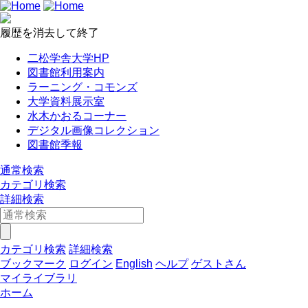
履歴を消去して終了
二松学舎大学HP
図書館利用案内
ラーニング・コモンズ
大学資料展示室
水木かおるコーナー
デジタル画像コレクション
図書館季報
通常検索
カテゴリ検索
詳細検索
カテゴリ検索
詳細検索
ブックマーク
ログイン
English
ヘルプ
ゲストさん
マイライブラリ
ホーム