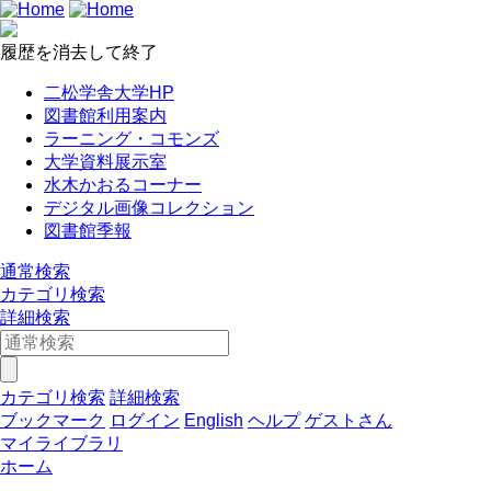
履歴を消去して終了
二松学舎大学HP
図書館利用案内
ラーニング・コモンズ
大学資料展示室
水木かおるコーナー
デジタル画像コレクション
図書館季報
通常検索
カテゴリ検索
詳細検索
カテゴリ検索
詳細検索
ブックマーク
ログイン
English
ヘルプ
ゲストさん
マイライブラリ
ホーム