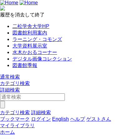
履歴を消去して終了
二松学舎大学HP
図書館利用案内
ラーニング・コモンズ
大学資料展示室
水木かおるコーナー
デジタル画像コレクション
図書館季報
通常検索
カテゴリ検索
詳細検索
カテゴリ検索
詳細検索
ブックマーク
ログイン
English
ヘルプ
ゲストさん
マイライブラリ
ホーム