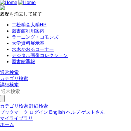
履歴を消去して終了
二松学舎大学HP
図書館利用案内
ラーニング・コモンズ
大学資料展示室
水木かおるコーナー
デジタル画像コレクション
図書館季報
通常検索
カテゴリ検索
詳細検索
カテゴリ検索
詳細検索
ブックマーク
ログイン
English
ヘルプ
ゲストさん
マイライブラリ
ホーム