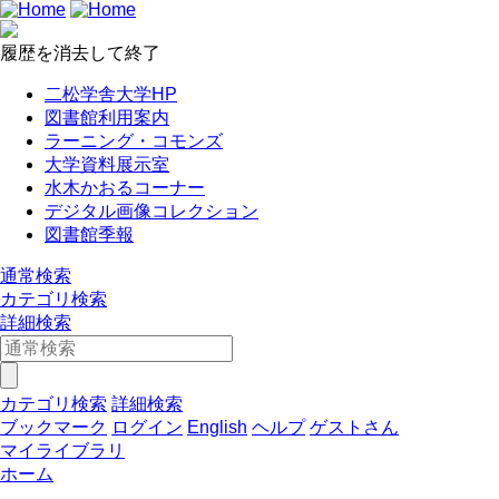
履歴を消去して終了
二松学舎大学HP
図書館利用案内
ラーニング・コモンズ
大学資料展示室
水木かおるコーナー
デジタル画像コレクション
図書館季報
通常検索
カテゴリ検索
詳細検索
カテゴリ検索
詳細検索
ブックマーク
ログイン
English
ヘルプ
ゲストさん
マイライブラリ
ホーム