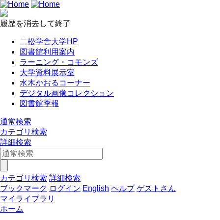
履歴を消去して終了
二松学舎大学HP
図書館利用案内
ラーニング・コモンズ
大学資料展示室
水木かおるコーナー
デジタル画像コレクション
図書館季報
通常検索
カテゴリ検索
詳細検索
カテゴリ検索
詳細検索
ブックマーク
ログイン
English
ヘルプ
ゲストさん
マイライブラリ
ホーム