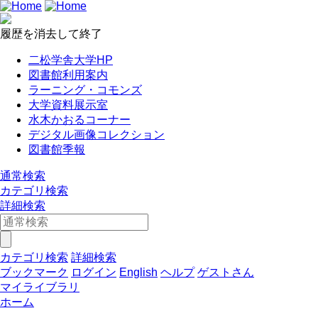
履歴を消去して終了
二松学舎大学HP
図書館利用案内
ラーニング・コモンズ
大学資料展示室
水木かおるコーナー
デジタル画像コレクション
図書館季報
通常検索
カテゴリ検索
詳細検索
カテゴリ検索
詳細検索
ブックマーク
ログイン
English
ヘルプ
ゲストさん
マイライブラリ
ホーム