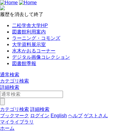
履歴を消去して終了
二松学舎大学HP
図書館利用案内
ラーニング・コモンズ
大学資料展示室
水木かおるコーナー
デジタル画像コレクション
図書館季報
通常検索
カテゴリ検索
詳細検索
カテゴリ検索
詳細検索
ブックマーク
ログイン
English
ヘルプ
ゲストさん
マイライブラリ
ホーム