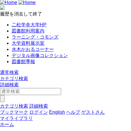
履歴を消去して終了
二松学舎大学HP
図書館利用案内
ラーニング・コモンズ
大学資料展示室
水木かおるコーナー
デジタル画像コレクション
図書館季報
通常検索
カテゴリ検索
詳細検索
カテゴリ検索
詳細検索
ブックマーク
ログイン
English
ヘルプ
ゲストさん
マイライブラリ
ホーム