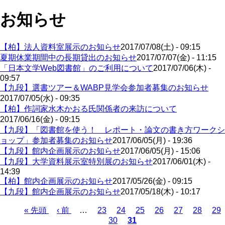
お知らせ
【柏】法人資料室展示のお知らせ
2017/07/08(土) - 09:15
夏期休業期間中の長期貸出のお知らせ
2017/07/07(金) - 11:15
「日本文学Web図書館」のご利用について
2017/07/06(木) -
09:57
【九段】選書ツアー＆WABP見学会参加者募集のお知らせ
2017/07/05(水) - 09:35
【柏】作詞家水木かおる氏関係者の来訪について
2017/06/16(金) - 09:15
【九段】「図書館を使う！ レポート・論文の書き方ワークシ
ョップ」参加者募集のお知らせ
2017/06/05(月) - 19:36
【九段】館内企画展示のお知らせ
2017/06/05(月) - 15:06
【九段】大学資料展示室特別展のお知らせ
2017/06/01(木) -
14:39
【柏】館内企画展示のお知らせ
2017/05/26(金) - 09:15
【九段】館内企画展示のお知らせ
2017/05/18(木) - 10:17
先
« 先頭
前
‹ 前
…
ペ
23
ペ
24
ペ
25
ペ
26
ペ
27
ペ
28
ペ
29
30
31
頭
ペ
ー
ペ
ー
カ
ー
ー
ー
ー
ー
ペ