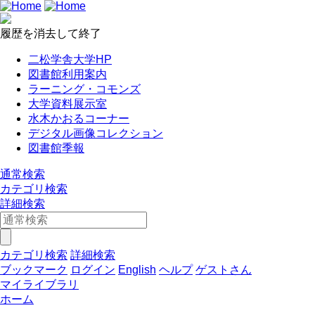
履歴を消去して終了
二松学舎大学HP
図書館利用案内
ラーニング・コモンズ
大学資料展示室
水木かおるコーナー
デジタル画像コレクション
図書館季報
通常検索
カテゴリ検索
詳細検索
カテゴリ検索
詳細検索
ブックマーク
ログイン
English
ヘルプ
ゲストさん
マイライブラリ
ホーム