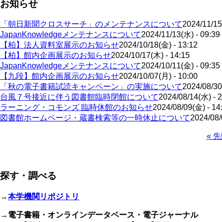
お知らせ
「朝日新聞クロスサーチ」のメンテナンスについて
2024/11/15
JapanKnowledgeメンテナンスについて
2024/11/13(水) - 09:39
【柏】法人資料室展示のお知らせ
2024/10/18(金) - 13:12
【柏】館内企画展示のお知らせ
2024/10/17(木) - 14:15
JapanKnowledgeメンテナンスについて
2024/10/11(金) - 09:35
【九段】館内企画展示のお知らせ
2024/10/07(月) - 10:00
「秋の電子書籍試読キャンペーン」の実施について
2024/08/30
台風７号接近に伴う図書館臨時閉館について
2024/08/14(水) - 
ラーニング・コモンズ 臨時休館のお知らせ
2024/08/09(金) - 14
図書館ホームページ・蔵書検索等の一時休止について
2024/08/
先
« 
頭
ペ
ペ
ー
ー
ジ
探す・調べる
ジ
送
り
→
本学機関リポジトリ
→
電子書籍・オンラインデータベース・電子ジャーナル