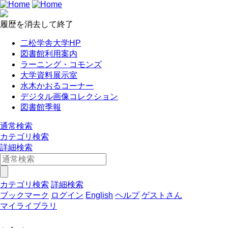
履歴を消去して終了
二松学舎大学HP
図書館利用案内
ラーニング・コモンズ
大学資料展示室
水木かおるコーナー
デジタル画像コレクション
図書館季報
通常検索
カテゴリ検索
詳細検索
カテゴリ検索
詳細検索
ブックマーク
ログイン
English
ヘルプ
ゲストさん
マイライブラリ