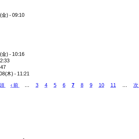
(金) - 09:10
(金) - 10:16
22:33
:47
08(木) - 11:21
先頭
前
‹ 前
…
ペ
3
ペ
4
ペ
5
ペ
6
カ
7
ペ
8
ペ
9
ペ
10
ペ
11
…
次
次 
ペ
ー
ー
ー
ー
レ
ー
ー
ー
ー
ペ
ー
ジ
ジ
ジ
ジ
ン
ジ
ジ
ジ
ジ
ー
ジ
ト
ジ
ペ
ー
ジ