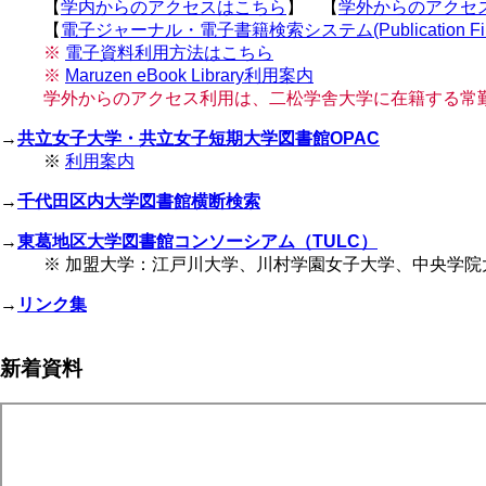
【
学内からのアクセスはこちら
】 【
学外からのアクセ
【
電子ジャーナル・電子書籍検索システム(Publication Fin
※
電子資料利用方法はこちら
※
Maruzen eBook Library利用案内
学外からのアクセス利用は、二松学舎大学に在籍する常
→
共立女子大学・共立女子短期大学図書館OPAC
※
利用案内
→
千代田区内大学図書館横断検索
→
東葛地区大学図書館コンソーシアム（TULC）
※ 加盟大学：江戸川大学、川村学園女子大学、中央学
→
リンク集
新着資料