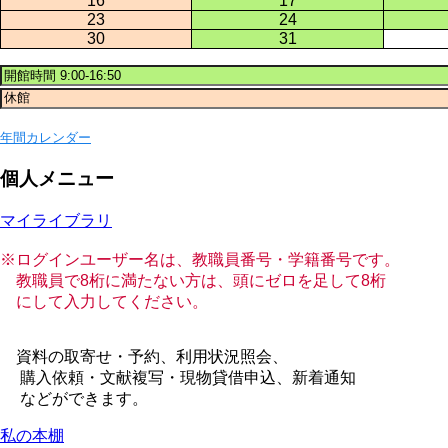
16
17
23
24
30
31
年間カレンダー
個人メニュー
マイライブラリ
※ログインユーザー名は、教職員番号・学籍番号です。
教職員で8桁に満たない方は、頭にゼロを足して8桁
にして入力してください。
資料の取寄せ・予約、利用状況照会、
購入依頼・文献複写・現物貸借申込、新着通知
などができます。
私の本棚