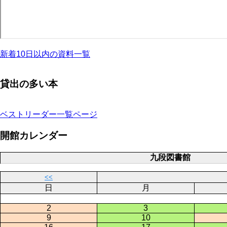
新着10日以内の資料一覧
貸出の多い本
ベストリーダー一覧ページ
開館カレンダー
九段図書館
<<
日
月
2
3
9
10