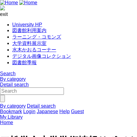
exit
University HP
図書館利用案内
ラーニング・コモンズ
大学資料展示室
水木かおるコーナー
デジタル画像コレクション
図書館季報
Search
By category
Detail search
By category
Detail search
Bookmark
Login
Japanese
Help
Guest
My Library
Home