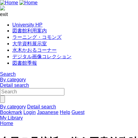
exit
University HP
図書館利用案内
ラーニング・コモンズ
大学資料展示室
水木かおるコーナー
デジタル画像コレクション
図書館季報
Search
By category
Detail search
By category
Detail search
Bookmark
Login
Japanese
Help
Guest
My Library
Home