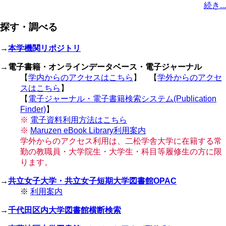
続き...
ー
ジ
ジ
ジ
ー
ペ
ト
ジ
ジ
ジ
ー
ペ
送
探す・調べる
ジ
ー
り
ジ
→
本学機関リポジトリ
→
電子書籍・オンラインデータベース・電子ジャーナル
【
学内からのアクセスはこちら
】 【
学外からのアクセ
スはこちら
】
【
電子ジャーナル・電子書籍検索システム(Publication
Finder)
】
※
電子資料利用方法はこちら
※
Maruzen eBook Library利用案内
学外からのアクセス利用は、二松学舎大学に在籍する常
勤の教職員・大学院生・大学生・科目等履修生の方に限
ります。
→
共立女子大学・共立女子短期大学図書館OPAC
※
利用案内
→
千代田区内大学図書館横断検索