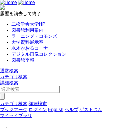
履歴を消去して終了
二松学舎大学HP
図書館利用案内
ラーニング・コモンズ
大学資料展示室
水木かおるコーナー
デジタル画像コレクション
図書館季報
通常検索
カテゴリ検索
詳細検索
カテゴリ検索
詳細検索
ブックマーク
ログイン
English
ヘルプ
ゲストさん
マイライブラリ