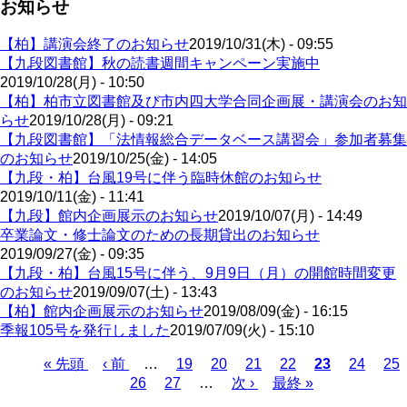
お知らせ
【柏】講演会終了のお知らせ
2019/10/31(木) - 09:55
【九段図書館】秋の読書週間キャンペーン実施中
2019/10/28(月) - 10:50
【柏】柏市立図書館及び市内四大学合同企画展・講演会のお知
らせ
2019/10/28(月) - 09:21
【九段図書館】「法情報総合データベース講習会」参加者募集
のお知らせ
2019/10/25(金) - 14:05
【九段・柏】台風19号に伴う臨時休館のお知らせ
2019/10/11(金) - 11:41
【九段】館内企画展示のお知らせ
2019/10/07(月) - 14:49
卒業論文・修士論文のための長期貸出のお知らせ
2019/09/27(金) - 09:35
【九段・柏】台風15号に伴う、9月9日（月）の開館時間変更
のお知らせ
2019/09/07(土) - 13:43
【柏】館内企画展示のお知らせ
2019/08/09(金) - 16:15
季報105号を発行しました
2019/07/09(火) - 15:10
先
« 先頭
前
‹ 前
…
ペ
19
ペ
20
ペ
21
ペ
22
カ
23
ペ
24
ペ
25
頭
ペ
ペ
26
ペ
27
ー
…
ー
次
次 ›
ー
最
最終 »
ー
レ
ー
ー
ペ
ペ
ー
ー
ー
ジ
ジ
ペ
ジ
終
ジ
ン
ジ
ジ
ー