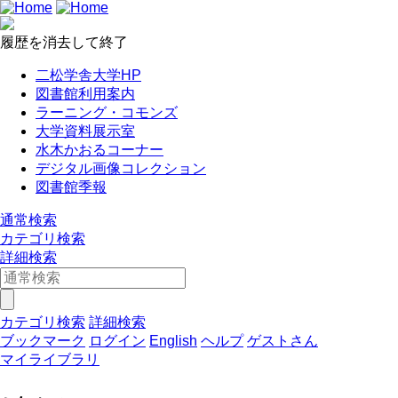
履歴を消去して終了
二松学舎大学HP
図書館利用案内
ラーニング・コモンズ
大学資料展示室
水木かおるコーナー
デジタル画像コレクション
図書館季報
通常検索
カテゴリ検索
詳細検索
カテゴリ検索
詳細検索
ブックマーク
ログイン
English
ヘルプ
ゲストさん
マイライブラリ