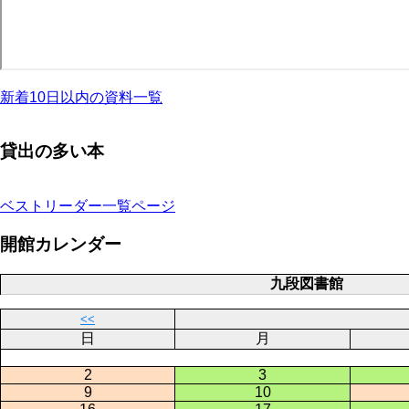
新着10日以内の資料一覧
貸出の多い本
ベストリーダー一覧ページ
開館カレンダー
九段図書館
<<
日
月
2
3
9
10