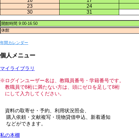
16
17
23
24
30
31
年間カレンダー
個人メニュー
マイライブラリ
※ログインユーザー名は、教職員番号・学籍番号です。
教職員で8桁に満たない方は、頭にゼロを足して8桁
にして入力してください。
資料の取寄せ・予約、利用状況照会、
購入依頼・文献複写・現物貸借申込、新着通知
などができます。
私の本棚