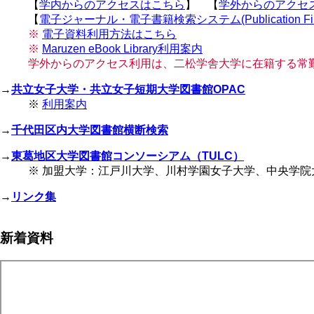
【
学内からのアクセスはこちら
】 【
学外からのアクセ
【
電子ジャーナル・電子書籍検索システム(Publication Fin
※
電子資料利用方法はこちら
※
Maruzen eBook Library利用案内
学外からのアクセス利用は、二松学舎大学に在籍する常
→
共立女子大学・共立女子短期大学図書館OPAC
※
利用案内
→
千代田区内大学図書館横断検索
→
東葛地区大学図書館コンソーシアム（TULC）
※ 加盟大学：江戸川大学、川村学園女子大学、中央学
→
リンク集
新着資料