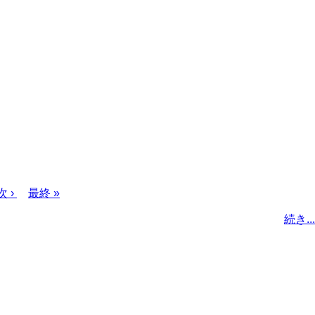
次
次 ›
最
最終 »
ペ
終
続き...
ー
ペ
ジ
ー
ジ