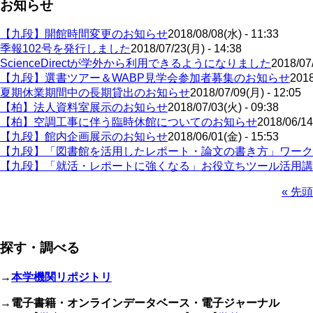
お知らせ
【九段】開館時間変更のお知らせ
2018/08/08(水) - 11:33
季報102号を発行しました
2018/07/23(月) - 14:38
ScienceDirectが学外から利用できるようになりました
2018/07
【九段】選書ツアー＆WABP見学会参加者募集のお知らせ
2018
夏期休業期間中の長期貸出のお知らせ
2018/07/09(月) - 12:05
【柏】法人資料室展示のお知らせ
2018/07/03(火) - 09:38
【柏】空調工事に伴う臨時休館についてのお知らせ
2018/06/14
【九段】館内企画展示のお知らせ
2018/06/01(金) - 15:53
【九段】「図書館を活用したレポート・論文の書き方」ワーク
【九段】「就活・レポートに強くなる」お役立ちツール活用講
先
« 先頭
頭
ペ
ペ
ー
ー
ジ
探す・調べる
ジ
送
り
→
本学機関リポジトリ
→
電子書籍・オンラインデータベース・電子ジャーナル