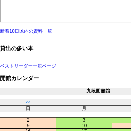
新着10日以内の資料一覧
貸出の多い本
ベストリーダー一覧ページ
開館カレンダー
九段図書館
<<
日
月
2
3
9
10