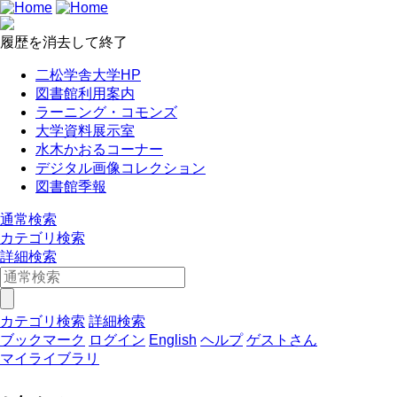
履歴を消去して終了
二松学舎大学HP
図書館利用案内
ラーニング・コモンズ
大学資料展示室
水木かおるコーナー
デジタル画像コレクション
図書館季報
通常検索
カテゴリ検索
詳細検索
カテゴリ検索
詳細検索
ブックマーク
ログイン
English
ヘルプ
ゲストさん
マイライブラリ