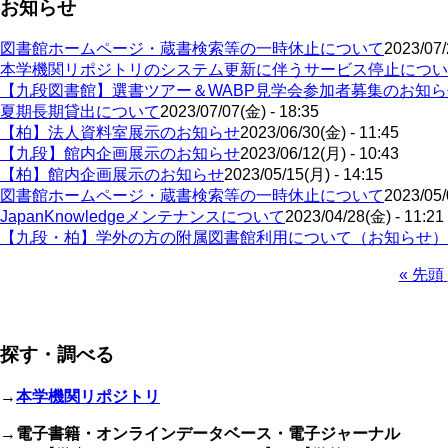
お知らせ
図書館ホームページ・蔵書検索等の一時休止について
2023/07/
本学機関リポジトリのシステム更新に伴うサービス停止につい
【九段図書館】選書ツアー＆WABP見学会参加者募集のお知ら
夏期長期貸出について
2023/07/07(金) - 18:35
【柏】法人資料室展示のお知らせ
2023/06/30(金) - 11:45
【九段】館内企画展示のお知らせ
2023/06/12(月) - 10:43
【柏】館内企画展示のお知らせ
2023/05/15(月) - 14:15
図書館ホームページ・蔵書検索等の一時休止について
2023/05/
JapanKnowledgeメンテナンスについて
2023/04/28(金) - 11:21
【九段・柏】学外の方の附属図書館利用について（お知らせ）
先
« 先頭
頭
ペ
ペ
ー
ー
ジ
探す・調べる
ジ
送
り
→
本学機関リポジトリ
→
電子書籍・オンラインデータベース・電子ジャーナル