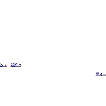
次
次 ›
最
最終 »
ペ
終
続き...
ー
ペ
ジ
ー
ジ