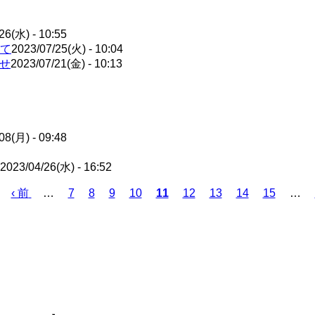
26(水) - 10:55
て
2023/07/25(火) - 10:04
せ
2023/07/21(金) - 10:13
08(月) - 09:48
2023/04/26(水) - 16:52
前
‹ 前
…
ペ
7
ペ
8
ペ
9
ペ
10
カ
11
ペ
12
ペ
13
ペ
14
ペ
15
…
ペ
ー
ー
ー
ー
レ
ー
ー
ー
ー
ー
ジ
ジ
ジ
ジ
ン
ジ
ジ
ジ
ジ
ジ
ト
ペ
ー
ジ