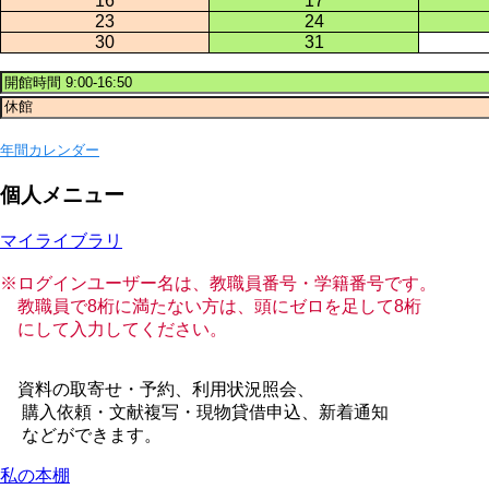
16
17
23
24
30
31
年間カレンダー
個人メニュー
マイライブラリ
※ログインユーザー名は、教職員番号・学籍番号です。
教職員で8桁に満たない方は、頭にゼロを足して8桁
にして入力してください。
資料の取寄せ・予約、利用状況照会、
購入依頼・文献複写・現物貸借申込、新着通知
などができます。
私の本棚