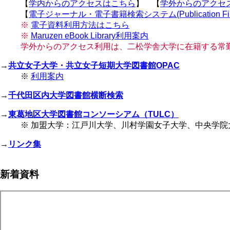
【
学内からのアクセスはこちら
】 【
学外からのアクセ
【
電子ジャーナル・電子書籍検索システム(Publication Fin
※
電子資料利用方法はこちら
※
Maruzen eBook Library利用案内
学外からのアクセス利用は、二松学舎大学に在籍する常
→
共立女子大学・共立女子短期大学図書館OPAC
※
利用案内
→
千代田区内大学図書館横断検索
→
東葛地区大学図書館コンソーシアム（TULC）
※ 加盟大学：江戸川大学、川村学園女子大学、中央学
→
リンク集
新着資料