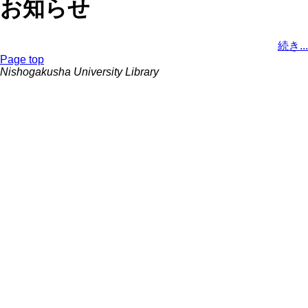
お知らせ
続き...
Page top
Nishogakusha University Library