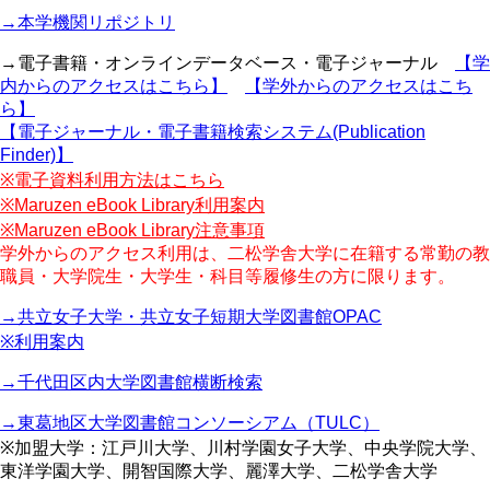
→本学機関リポジトリ
→電子書籍・オンラインデータベース・電子ジャーナル
【学
内からのアクセスはこちら】
【学外からのアクセスはこち
ら】
【電子ジャーナル・電子書籍検索システム(Publication
Finder)】
※電子資料利用方法はこちら
※Maruzen eBook Library利用案内
※Maruzen eBook Library注意事項
学外からのアクセス利用は、二松学舎大学に在籍する常勤の教
職員・大学院生・大学生・科目等履修生の方に限ります。
→共立女子大学・共立女子短期大学図書館OPAC
※利用案内
→千代田区内大学図書館横断検索
→東葛地区大学図書館コンソーシアム（TULC）
※加盟大学：江戸川大学、川村学園女子大学、中央学院大学、
東洋学園大学、開智国際大学、麗澤大学、二松学舎大学