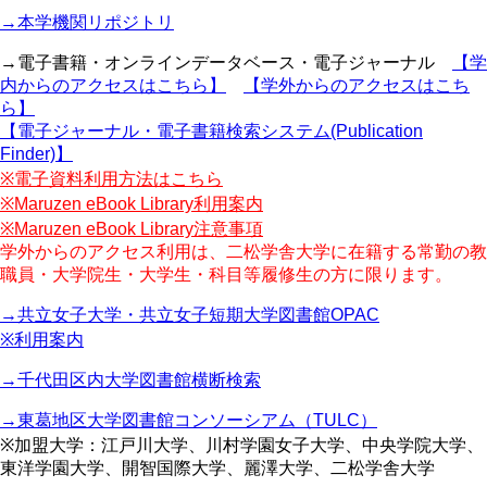
→本学機関リポジトリ
→電子書籍・オンラインデータベース・電子ジャーナル
【学
内からのアクセスはこちら】
【学外からのアクセスはこち
ら】
【電子ジャーナル・電子書籍検索システム(Publication
Finder)】
※電子資料利用方法はこちら
※Maruzen eBook Library利用案内
※Maruzen eBook Library注意事項
学外からのアクセス利用は、二松学舎大学に在籍する常勤の教
職員・大学院生・大学生・科目等履修生の方に限ります。
→共立女子大学・共立女子短期大学図書館OPAC
※利用案内
→千代田区内大学図書館横断検索
→東葛地区大学図書館コンソーシアム（TULC）
※加盟大学：江戸川大学、川村学園女子大学、中央学院大学、
東洋学園大学、開智国際大学、麗澤大学、二松学舎大学