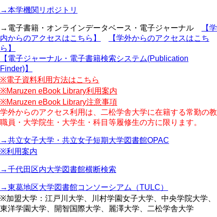
→本学機関リポジトリ
→電子書籍・オンラインデータベース・電子ジャーナル
【学
内からのアクセスはこちら】
【学外からのアクセスはこち
ら】
【電子ジャーナル・電子書籍検索システム(Publication
Finder)】
※電子資料利用方法はこちら
※Maruzen eBook Library利用案内
※Maruzen eBook Library注意事項
学外からのアクセス利用は、二松学舎大学に在籍する常勤の教
職員・大学院生・大学生・科目等履修生の方に限ります。
→共立女子大学・共立女子短期大学図書館OPAC
※利用案内
→千代田区内大学図書館横断検索
→東葛地区大学図書館コンソーシアム（TULC）
※加盟大学：江戸川大学、川村学園女子大学、中央学院大学、
東洋学園大学、開智国際大学、麗澤大学、二松学舎大学