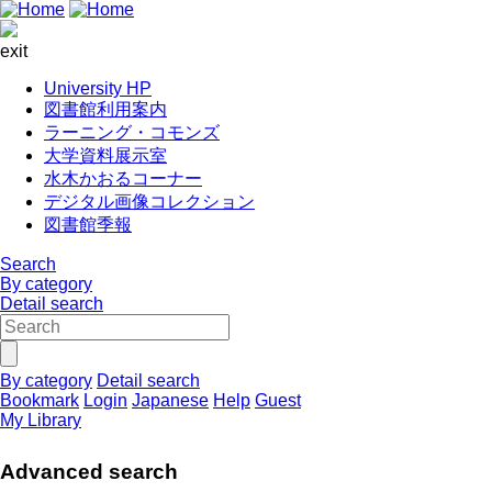
exit
University HP
図書館利用案内
ラーニング・コモンズ
大学資料展示室
水木かおるコーナー
デジタル画像コレクション
図書館季報
Search
By category
Detail search
By category
Detail search
Bookmark
Login
Japanese
Help
Guest
My Library
Advanced search