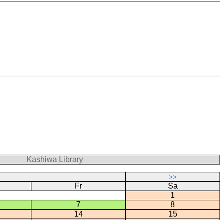
Kashiwa Library
>>
Fr
Sa
1
7
8
14
15