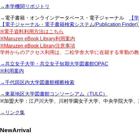
→本学機関リポジトリ
→電子書籍・オンラインデータベース・電子ジャーナル
【学
【電子ジャーナル・電子書籍検索システム(Publication Finder
※電子資料利用方法はこちら
※Maruzen eBook Library利用案内
※Maruzen eBook Library注意事項
学外からのアクセス利用は、二松学舎大学に在籍する常勤の教
→共立女子大学・共立女子短期大学図書館OPAC
※利用案内
→千代田区内大学図書館横断検索
→東葛地区大学図書館コンソーシアム（TULC）
※加盟大学：江戸川大学、川村学園女子大学、中央学院大学、
→リンク集
NewArrival