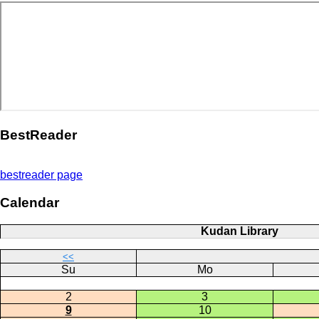
BestReader
bestreader page
Calendar
Kudan Library
<<
Su
Mo
2
3
9
10