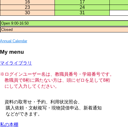
16
17
23
24
30
31
Annual Calendar
My menu
マイライブラリ
※ログインユーザー名は、教職員番号・学籍番号です。
教職員で8桁に満たない方は、頭にゼロを足して8桁
にして入力してください。
資料の取寄せ・予約、利用状況照会、
購入依頼・文献複写・現物貸借申込、新着通知
などができます。
私の本棚