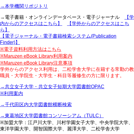
→本学機関リポジトリ
→電子書籍・オンラインデータベース・電子ジャーナル
【学
内からのアクセスはこちら】
【学外からのアクセスはこち
ら】
【電子ジャーナル・電子書籍検索システム(Publication
Finder)】
※電子資料利用方法はこちら
※Maruzen eBook Library利用案内
※Maruzen eBook Library注意事項
学外からのアクセス利用は、二松学舎大学に在籍する常勤の教
職員・大学院生・大学生・科目等履修生の方に限ります。
→共立女子大学・共立女子短期大学図書館OPAC
※利用案内
→千代田区内大学図書館横断検索
→東葛地区大学図書館コンソーシアム（TULC）
※加盟大学：江戸川大学、川村学園女子大学、中央学院大学、
東洋学園大学、開智国際大学、麗澤大学、二松学舎大学