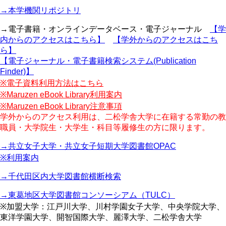
→本学機関リポジトリ
→電子書籍・オンラインデータベース・電子ジャーナル
【学
内からのアクセスはこちら】
【学外からのアクセスはこち
ら】
【電子ジャーナル・電子書籍検索システム(Publication
Finder)】
※電子資料利用方法はこちら
※Maruzen eBook Library利用案内
※Maruzen eBook Library注意事項
学外からのアクセス利用は、二松学舎大学に在籍する常勤の教
職員・大学院生・大学生・科目等履修生の方に限ります。
→共立女子大学・共立女子短期大学図書館OPAC
※利用案内
→千代田区内大学図書館横断検索
→東葛地区大学図書館コンソーシアム（TULC）
※加盟大学：江戸川大学、川村学園女子大学、中央学院大学、
東洋学園大学、開智国際大学、麗澤大学、二松学舎大学