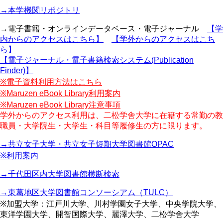
→本学機関リポジトリ
→電子書籍・オンラインデータベース・電子ジャーナル
【学
内からのアクセスはこちら】
【学外からのアクセスはこち
ら】
【電子ジャーナル・電子書籍検索システム(Publication
Finder)】
※電子資料利用方法はこちら
※Maruzen eBook Library利用案内
※Maruzen eBook Library注意事項
学外からのアクセス利用は、二松学舎大学に在籍する常勤の教
職員・大学院生・大学生・科目等履修生の方に限ります。
→共立女子大学・共立女子短期大学図書館OPAC
※利用案内
→千代田区内大学図書館横断検索
→東葛地区大学図書館コンソーシアム（TULC）
※加盟大学：江戸川大学、川村学園女子大学、中央学院大学、
東洋学園大学、開智国際大学、麗澤大学、二松学舎大学