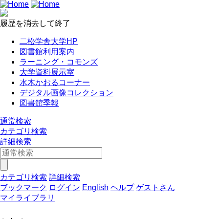
履歴を消去して終了
二松学舎大学HP
図書館利用案内
ラーニング・コモンズ
大学資料展示室
水木かおるコーナー
デジタル画像コレクション
図書館季報
通常検索
カテゴリ検索
詳細検索
カテゴリ検索
詳細検索
ブックマーク
ログイン
English
ヘルプ
ゲストさん
マイライブラリ