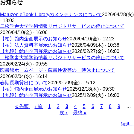
お知らせ
Maruzen eBook Libraryのメンテナンスについて
2026/04/28(火)
- 18:03
二松学舎大学学術情報リポジトリサービスの停止について
2026/04/10(金) - 16:06
【柏】館内企画展示のお知らせ
2026/04/10(金) - 12:23
【柏】法人資料室展示のお知らせ
2026/04/09(木) - 10:38
【九段】館内企画展示のお知らせ
2026/02/27(金) - 16:00
二松学舎大学学術情報リポジトリサービスの停止について
2026/02/24(火) - 09:55
図書館ホームページ・蔵書検索等の一時休止について
2026/02/04(水) - 16:14
春期長期貸出について
2026/01/09(金) - 15:12
【柏】館内企画展示のお知らせ
2025/12/18(木) - 09:30
【九段】館内企画展示のお知らせ
2025/12/09(火) - 16:00
先
« 先頭
前
‹ 前
ペ
1
ペ
2
カ
3
ペ
4
ペ
5
ペ
6
ペ
7
ペ
8
ペ
9
…
頭
ペ
ー
ー
次
次 ›
レ
最
最終 »
ー
ー
ー
ー
ー
ー
ペ
ペ
ー
ジ
ジ
ペ
ン
終
ジ
ジ
ジ
ジ
ジ
ジ
ー
続き...
ー
ジ
ー
ト
ペ
ジ
ジ
ジ
ペ
ー
送