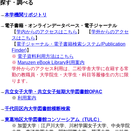
探す・調べる
ー
ジ
り
ジ
→
本学機関リポジトリ
→
電子書籍・オンラインデータベース・電子ジャーナル
【
学内からのアクセスはこちら
】 【
学外からのアクセ
スはこちら
】
【
電子ジャーナル・電子書籍検索システム(Publication
Finder)
】
※
電子資料利用方法はこちら
※
Maruzen eBook Library利用案内
学外からのアクセス利用は、二松学舎大学に在籍する常
勤の教職員・大学院生・大学生・科目等履修生の方に限
ります。
→
共立女子大学・共立女子短期大学図書館OPAC
※
利用案内
→
千代田区内大学図書館横断検索
→
東葛地区大学図書館コンソーシアム（TULC）
※ 加盟大学：江戸川大学、川村学園女子大学、中央学院