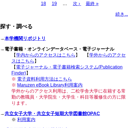
頭
ペ
ペ
18
ペ
19
ー
…
ー
次
次 ›
ー
最
最終 »
ー
レ
ー
ー
ペ
ペ
ー
ー
ー
ジ
ジ
ペ
ジ
終
ジ
ン
ジ
ジ
ー
続き...
ー
ジ
ジ
ジ
ー
ペ
ト
ジ
ジ
ジ
ー
ペ
送
探す・調べる
ジ
ー
り
ジ
→
本学機関リポジトリ
→
電子書籍・オンラインデータベース・電子ジャーナル
【
学内からのアクセスはこちら
】 【
学外からのアクセ
スはこちら
】
【
電子ジャーナル・電子書籍検索システム(Publication
Finder)
】
※
電子資料利用方法はこちら
※
Maruzen eBook Library利用案内
学外からのアクセス利用は、二松学舎大学に在籍する常
勤の教職員・大学院生・大学生・科目等履修生の方に限
ります。
→
共立女子大学・共立女子短期大学図書館OPAC
※
利用案内