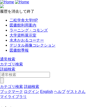
履歴を消去して終了
二松学舎大学HP
図書館利用案内
ラーニング・コモンズ
大学資料展示室
水木かおるコーナー
デジタル画像コレクション
図書館季報
通常検索
カテゴリ検索
詳細検索
カテゴリ検索
詳細検索
ブックマーク
ログイン
English
ヘルプ
ゲストさん
マイライブラリ