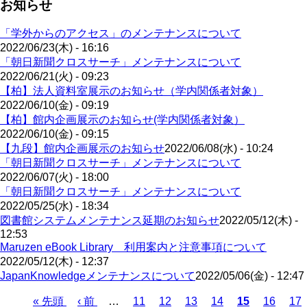
お知らせ
「学外からのアクセス」のメンテナンスについて
2022/06/23(木) - 16:16
「朝日新聞クロスサーチ」メンテナンスについて
2022/06/21(火) - 09:23
【柏】法人資料室展示のお知らせ（学内関係者対象）
2022/06/10(金) - 09:19
【柏】館内企画展示のお知らせ(学内関係者対象）
2022/06/10(金) - 09:15
【九段】館内企画展示のお知らせ
2022/06/08(水) - 10:24
「朝日新聞クロスサーチ」メンテナンスについて
2022/06/07(火) - 18:00
「朝日新聞クロスサーチ」メンテナンスについて
2022/05/25(水) - 18:34
図書館システムメンテナンス延期のお知らせ
2022/05/12(木) -
12:53
Maruzen eBook Library 利用案内と注意事項について
2022/05/12(木) - 12:37
JapanKnowledgeメンテナンスについて
2022/05/06(金) - 12:47
先
« 先頭
前
‹ 前
…
ペ
11
ペ
12
ペ
13
ペ
14
カ
15
ペ
16
ペ
17